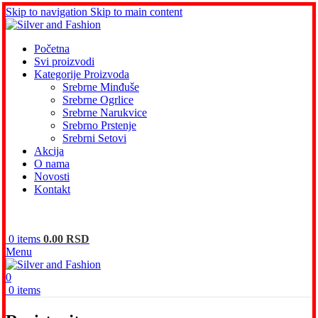
Skip to navigation
Skip to main content
Početna
Svi proizvodi
Kategorije Proizvoda
Srebrne Minđuše
Srebrne Ogrlice
Srebrne Narukvice
Srebrno Prstenje
Srebrni Setovi
Akcija
O nama
Novosti
Kontakt
0
items
0.00
RSD
Menu
0
0
items