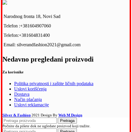
Narodnog fronta 18, Novi Sad
Telefon :+381604907060
Telefon:+381604831400
Email: silverandfashion2021@gmail.com
Nedavno pregledani proizvodi
Za korisnike
Politika privatnosti i zaštite ličnih podataka
Uslovi korišćenja
Dostava
Način plaćanja
Uslovi reklamacije
Silver & Fashion
2021 Design By
Web M Design
Pretraga
Počnite da pišete dok ne ugledate proizvod koji tražite.
Pretraga