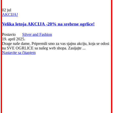
02
jul
AKCIJA!
Velika letnja AKCIJA -20% na srebrne ogrlice!
Postavio
Silver and Fashion
19. april 2025.
Drage naše dame, Pripremili smo za vas sjajnu akciju, koja se odosi
na SVE OGRLICE sa našeg web shopa. Zasijajte ...
Nastavite sa čitanjem