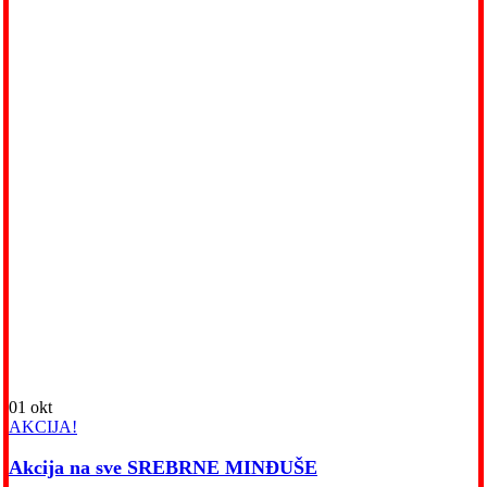
01
okt
AKCIJA!
Akcija na sve SREBRNE MINĐUŠE