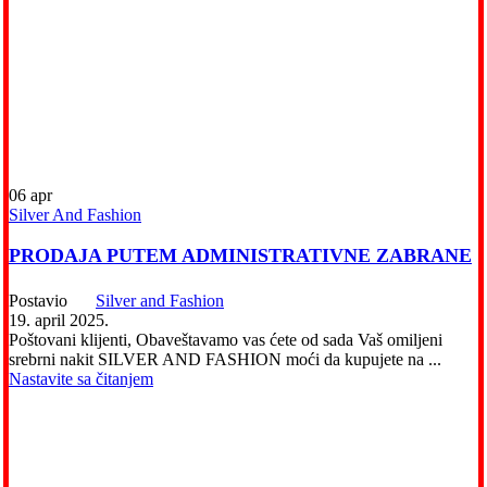
06
apr
Silver And Fashion
PRODAJA PUTEM ADMINISTRATIVNE ZABRANE
Postavio
Silver and Fashion
19. april 2025.
Poštovani klijenti, Obaveštavamo vas ćete od sada Vaš omiljeni
srebrni nakit SILVER AND FASHION moći da kupujete na ...
Nastavite sa čitanjem