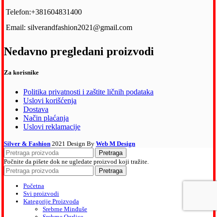
Telefon:+381604831400
Email: silverandfashion2021@gmail.com
Nedavno pregledani proizvodi
Za korisnike
Politika privatnosti i zaštite ličnih podataka
Uslovi korišćenja
Dostava
Način plaćanja
Uslovi reklamacije
Silver & Fashion
2021 Design By
Web M Design
Pretraga
Počnite da pišete dok ne ugledate proizvod koji tražite.
Pretraga
Početna
Svi proizvodi
Kategorije Proizvoda
Srebrne Minđuše
Srebrne Ogrlice