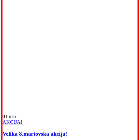
01
mar
AKCIJA!
Velika 8.martovska akcija!