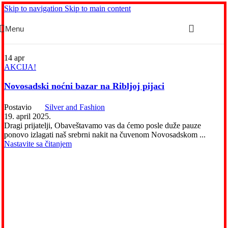
Skip to navigation
Skip to main content
Menu
14
apr
AKCIJA!
Novosadski noćni bazar na Ribljoj pijaci
Postavio
Silver and Fashion
19. april 2025.
Dragi prijatelji, Obaveštavamo vas da ćemo posle duže pauze
ponovo izlagati naš srebrni nakit na čuvenom Novosadskom ...
Nastavite sa čitanjem