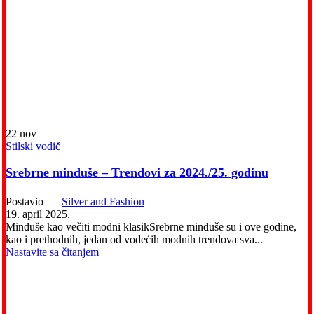
22
nov
Stilski vodič
Srebrne minđuše – Trendovi za 2024./25. godinu
Postavio
Silver and Fashion
19. april 2025.
Minđuše kao večiti modni klasik​ Srebrne minđuše su i ove godine,
kao i prethodnih, jedan od vodećih modnih trendova sva...
Nastavite sa čitanjem