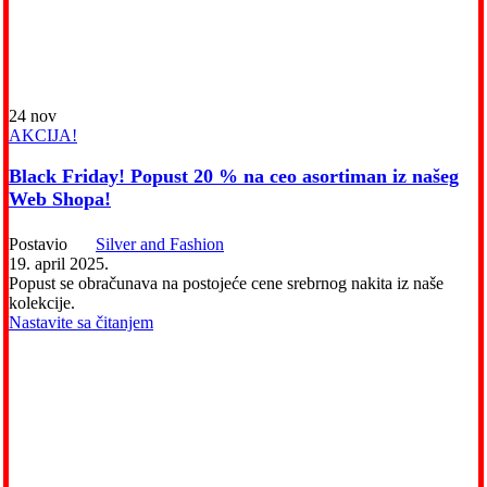
24
nov
AKCIJA!
Black Friday! Popust 20 % na ceo asortiman iz našeg
Web Shopa!
Postavio
Silver and Fashion
19. april 2025.
Popust se obračunava na postojeće cene srebrnog nakita iz naše
kolekcije.
Nastavite sa čitanjem