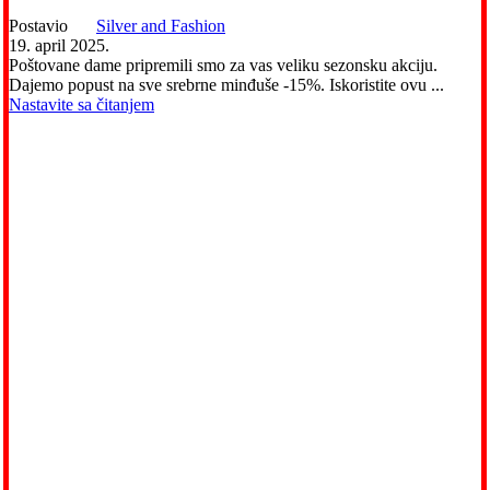
Postavio
Silver and Fashion
19. april 2025.
Poštovane dame pripremili smo za vas veliku sezonsku akciju.
Dajemo popust na sve srebrne minđuše -15%. Iskoristite ovu ...
Nastavite sa čitanjem