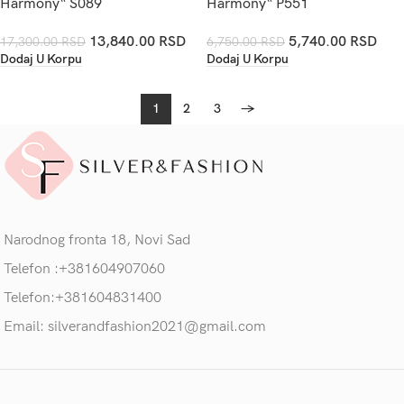
Harmony“ S089
Harmony“ P551
13,840.00
RSD
5,740.00
RSD
17,300.00
RSD
6,750.00
RSD
Dodaj U Korpu
Dodaj U Korpu
1
2
3
→
Narodnog fronta 18, Novi Sad
Telefon :+381604907060
Telefon:+381604831400
Email: silverandfashion2021@gmail.com