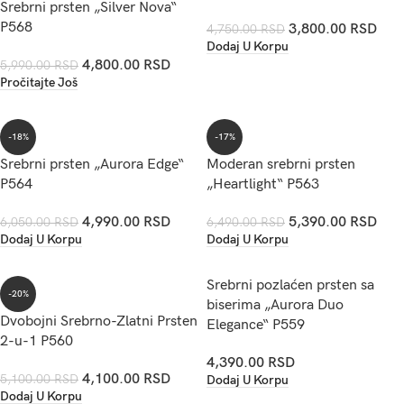
Srebrni prsten „Silver Nova“
P568
3,800.00
RSD
4,750.00
RSD
Dodaj U Korpu
4,800.00
RSD
5,990.00
RSD
Pročitajte Još
-18%
-17%
Srebrni prsten „Aurora Edge“
Moderan srebrni prsten
P564
„Heartlight“ P563
4,990.00
RSD
5,390.00
RSD
6,050.00
RSD
6,490.00
RSD
Dodaj U Korpu
Dodaj U Korpu
Srebrni pozlaćen prsten sa
-20%
biserima „Aurora Duo
Dvobojni Srebrno-Zlatni Prsten
Elegance“ P559
2-u-1 P560
4,390.00
RSD
4,100.00
RSD
5,100.00
RSD
Dodaj U Korpu
Dodaj U Korpu