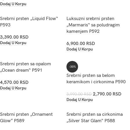
Dodaj U Korpu
Srebrni prsten „Liquid Flow“
Luksuzni srebrni prsten
P593
„Marmaris“ sa poludragim
kamenjem P592
3,390.00
RSD
Dodaj U Korpu
6,900.00
RSD
Dodaj U Korpu
Srebrni prsten sa opalom
-30%
„Ocean dream“ P591
Srebrni prsten sa belom
keramikom i cirkonima P590
4,570.00
RSD
Dodaj U Korpu
2,790.00
RSD
3,990.00
RSD
Dodaj U Korpu
Srebrni prsten „Ornament
Srebrni prsten sa cirkonima
Glow” P589
„Silver Star Glam“ P588