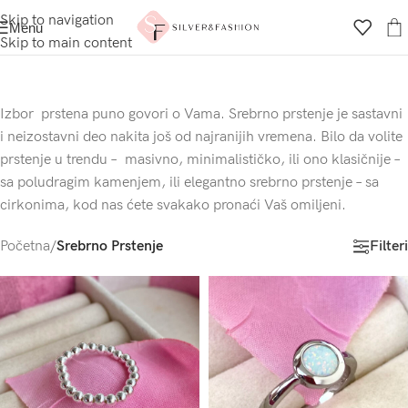
Skip to navigation
Menu
Skip to main content
Izbor prstena puno govori o Vama. Srebrno prstenje je sastavni
i neizostavni deo nakita još od najranijih vremena. Bilo da volite
prstenje u trendu – masivno, minimalističko, ili ono klasičnije –
sa poludragim kamenjem, ili elegantno srebrno prstenje – sa
cirkonima, kod nas ćete svakako pronaći Vaš omiljeni.
Filteri
Početna
/
Srebrno Prstenje