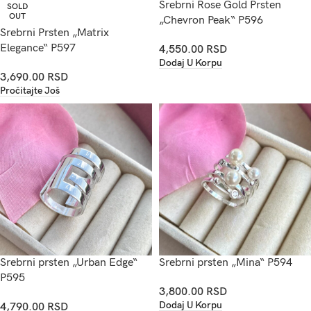
Srebrni Rose Gold Prsten
SOLD
OUT
„Chevron Peak“ P596
Srebrni Prsten „Matrix
Elegance“ P597
4,550.00
RSD
Dodaj U Korpu
3,690.00
RSD
Pročitajte Još
Srebrni prsten „Urban Edge“
Srebrni prsten „Mina“ P594
P595
3,800.00
RSD
Dodaj U Korpu
4,790.00
RSD