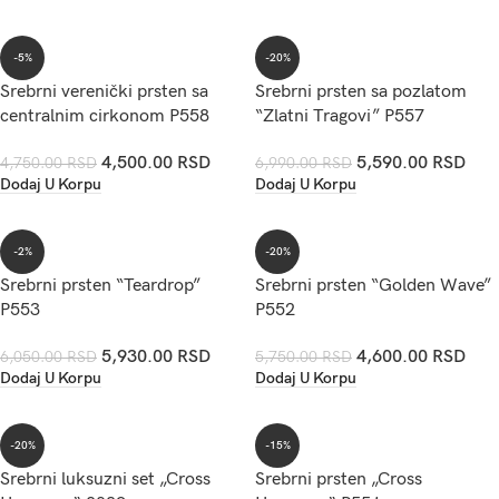
-5%
-20%
Srebrni verenički prsten sa
Srebrni prsten sa pozlatom
centralnim cirkonom P558
“Zlatni Tragovi” P557
4,500.00
RSD
5,590.00
RSD
4,750.00
RSD
6,990.00
RSD
Dodaj U Korpu
Dodaj U Korpu
-2%
-20%
Srebrni prsten “Teardrop”
Srebrni prsten “Golden Wave”
P553
P552
5,930.00
RSD
4,600.00
RSD
6,050.00
RSD
5,750.00
RSD
Dodaj U Korpu
Dodaj U Korpu
-20%
-15%
Srebrni luksuzni set „Cross
Srebrni prsten „Cross