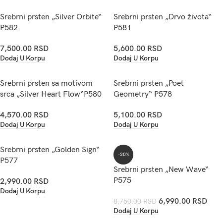
Srebrni prsten „Silver Orbite“
Srebrni prsten „Drvo života“
P582
P581
7,500.00
RSD
5,600.00
RSD
Dodaj U Korpu
Dodaj U Korpu
Srebrni prsten sa motivom
Srebrni prsten „Poet
srca „Silver Heart Flow“P580
Geometry“ P578
4,570.00
RSD
5,100.00
RSD
Dodaj U Korpu
Dodaj U Korpu
Srebrni prsten „Golden Sign“
-20%
P577
Srebrni prsten „New Wave“
P575
2,990.00
RSD
Dodaj U Korpu
6,990.00
RSD
8,750.00
RSD
Dodaj U Korpu