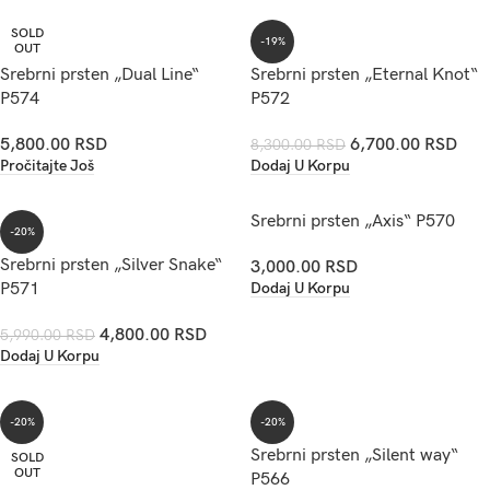
SOLD
-19%
OUT
Srebrni prsten „Dual Line“
Srebrni prsten „Eternal Knot“
P574
P572
5,800.00
RSD
6,700.00
RSD
8,300.00
RSD
Pročitajte Još
Dodaj U Korpu
Srebrni prsten „Axis“ P570
-20%
Srebrni prsten „Silver Snake“
3,000.00
RSD
Dodaj U Korpu
P571
4,800.00
RSD
5,990.00
RSD
Dodaj U Korpu
-20%
-20%
Srebrni prsten „Silent way“
SOLD
OUT
P566