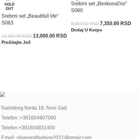
Srebrni set „Beskonačno“
SOLD
OUT
S060
Srebrni set „Beautifull life“
S063
7,350.00
RSD
9,300.00
RSD
Dodaj U Korpu
13,000.00
RSD
14,483.00
RSD
Pročitajte Još
Narodnog fronta 18, Novi Sad
Telefon :+381604907060
Telefon:+381604831400
Email: silverandfashion2021@gmail.com