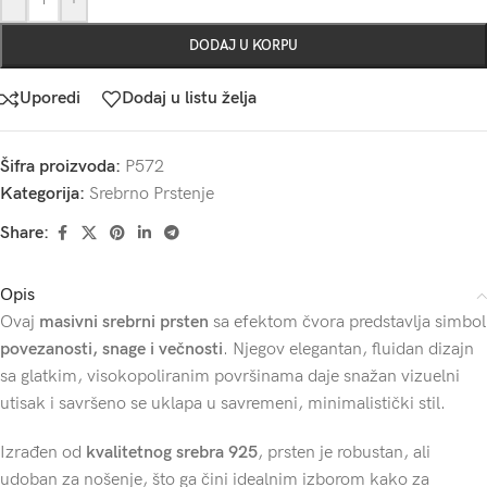
DODAJ U KORPU
Uporedi
Dodaj u listu želja
Šifra proizvoda:
P572
Kategorija:
Srebrno Prstenje
Share:
Opis
Ovaj
masivni srebrni prsten
sa efektom čvora predstavlja simbol
povezanosti, snage i večnosti
. Njegov elegantan, fluidan dizajn
sa glatkim, visokopoliranim površinama daje snažan vizuelni
utisak i savršeno se uklapa u savremeni, minimalistički stil.
Izrađen od
kvalitetnog srebra 925
, prsten je robustan, ali
udoban za nošenje, što ga čini idealnim izborom kako za