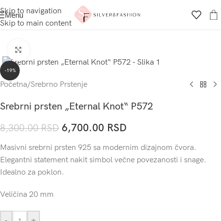
Skip to navigation
Menu
Skip to main content
Click to enlarge
-19%
Početna
/
Srebrno Prstenje
Srebrni prsten „Eternal Knot“ P572
6,700.00
RSD
8,300.00
RSD
Masivni srebrni prsten 925 sa modernim dizajnom čvora.
Elegantni statement nakit simbol večne povezanosti i snage.
Idealno za poklon.
Veličina 20 mm
-
+