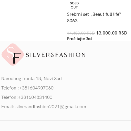
SOLD
OUT
Srebrni set „Beautifull life“
S063
13,000.00
RSD
14,483.00
RSD
Pročitajte Još
Narodnog fronta 18, Novi Sad
Telefon :+381604907060
Telefon:+381604831400
Email: silverandfashion2021@gmail.com