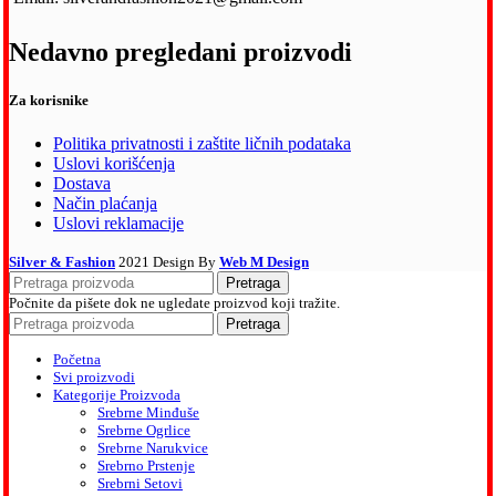
Nedavno pregledani proizvodi
Za korisnike
Politika privatnosti i zaštite ličnih podataka
Uslovi korišćenja
Dostava
Način plaćanja
Uslovi reklamacije
Silver & Fashion
2021 Design By
Web M Design
Pretraga
Počnite da pišete dok ne ugledate proizvod koji tražite.
Pretraga
Početna
Svi proizvodi
Kategorije Proizvoda
Srebrne Minđuše
Srebrne Ogrlice
Srebrne Narukvice
Srebrno Prstenje
Srebrni Setovi