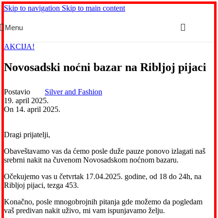
Skip to navigation
Skip to main content
Menu
AKCIJA!
Novosadski noćni bazar na Ribljoj pijaci
Postavio
Silver and Fashion
19. april 2025.
On 14. april 2025.
Dragi prijatelji,
Obaveštavamo vas da ćemo posle duže pauze ponovo izlagati naš
srebrni nakit na čuvenom Novosadskom noćnom bazaru.
Očekujemo vas u četvrtak 17.04.2025. godine, od 18 do 24h, na
Ribljoj pijaci, tezga 453.
Konačno, posle mnogobrojnih pitanja gde možemo da pogledam
vaš predivan nakit uživo, mi vam ispunjavamo želju.