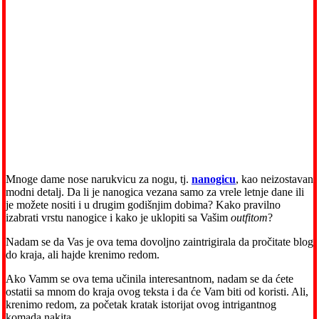
Mnoge dame nose narukvicu za nogu, tj.
nanogicu
, kao neizostavan
modni detalj. Da li je nanogica vezana samo za vrele letnje dane ili
je možete nositi i u drugim godišnjim dobima? Kako pravilno
izabrati vrstu nanogice i kako je uklopiti sa Vašim
outfitom
?
Nadam se da Vas je ova tema dovoljno zaintrigirala da pročitate blog
do kraja, ali hajde krenimo redom.
Ako Vamm se ova tema učinila interesantnom, nadam se da ćete
ostatii sa mnom do kraja ovog teksta i da će Vam biti od koristi. Ali,
krenimo redom, za početak kratak istorijat ovog intrigantnog
komada nakita.