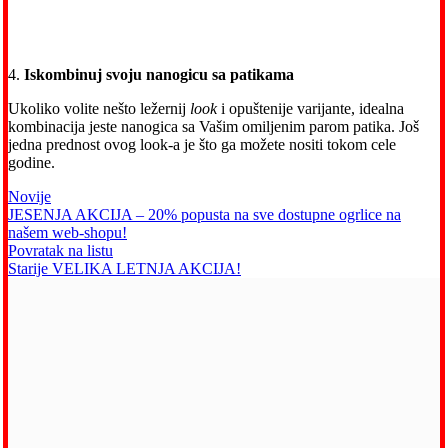
4.
Iskombinuj svoju nanogicu sa patikama
Ukoliko volite nešto ležernij
look
i opuštenije varijante, idealna
kombinacija jeste nanogica sa Vašim omiljenim parom patika. Još
jedna prednost ovog look-a je što ga možete nositi tokom cele
godine.
Novije
JESENJA AKCIJA – 20% popusta na sve dostupne ogrlice na
našem web-shopu!
Povratak na listu
Starije
VELIKA LETNJA AKCIJA!