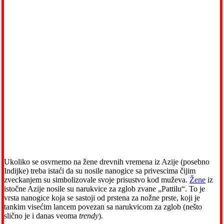
Ukoliko se osvrnemo na žene drevnih vremena iz Azije (posebno
Indijke) treba istaći da su nosile nanogice sa privescima čijim
zveckanjem su simbolizovale svoje prisustvo kod muževa.
Žene
iz
istočne Azije nosile su narukvice za zglob zvane „Pattilu“. To je
vrsta nanogice koja se sastoji od prstena za nožne prste, koji je
tankim visećim lancem povezan sa narukvicom za zglob (nešto
slično je i danas veoma
trendy
).