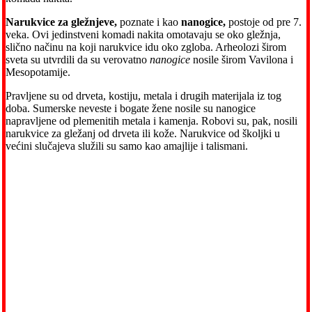
Narukvice za gležnjeve,
poznate i kao
nanogice,
postoje od pre 7.
veka. Ovi jedinstveni komadi nakita omotavaju se oko gležnja,
slično načinu na koji narukvice idu oko zgloba. Arheolozi širom
sveta su utvrdili da su verovatno
nanogice
nosile
širom Vavilona i
Mesopotamije.
Pravljene su od drveta, kostiju, metala i drugih materijala iz tog
doba. Sumerske neveste i bogate žene nosile su nanogice
napravljene od plemenitih metala i kamenja. Robovi su, pak, nosili
narukvice za gležanj od drveta ili kože. Narukvice od školjki u
većini slučajeva služili su samo kao amajlije i talismani.