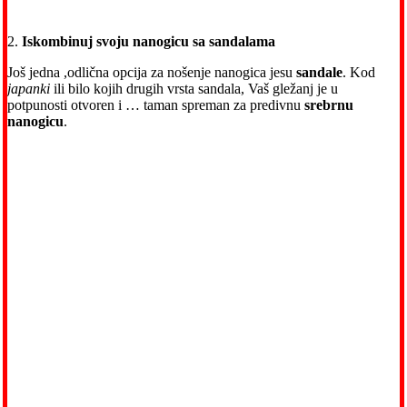
2.
Iskombinuj svoju nanogicu sa sandalama
Još jedna ,odlična opcija za nošenje nanogica jesu
sandale
. Kod
japanki
ili bilo kojih drugih vrsta sandala, Vaš gležanj je u
potpunosti otvoren i … taman spreman za predivnu
srebrnu
nanogicu
.