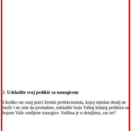
3.
Uskladite svoj pedikir sa nanogicom
Ukoliko ste onaj pravi ženski perfekcionista, kojoj nijedan detalj ne
može i ne sme da promakne, uskladite boju Vašeg letnjeg pedikira sa
bojom Vaše omiljene nanogice. Suština je u detaljima, zar ne?