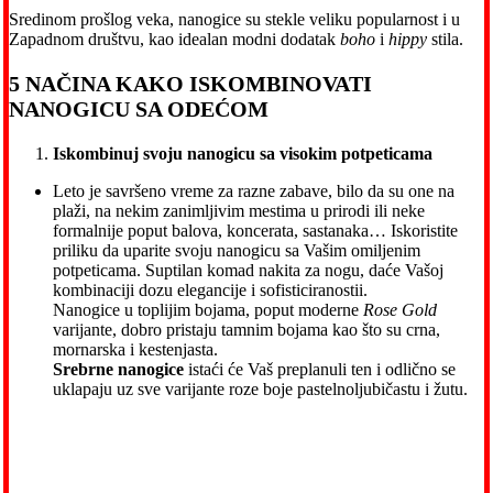
Sredinom prošlog veka, nanogice su stekle veliku popularnost i u
Zapadnom društvu, kao idealan modni dodatak
boho
i
hippy
stila.
5 NAČINA KAKO ISKOMBINOVATI
NANOGICU SA ODEĆOM
Iskombinuj svoju nanogicu sa visokim potpeticama
Leto je savršeno vreme za razne zabave, bilo da su one na
plaži, na nekim zanimljivim mestima u prirodi ili neke
formalnije poput balova, koncerata, sastanaka… Iskoristite
priliku da uparite svoju nanogicu sa Vašim omiljenim
potpeticama. Suptilan komad nakita za nogu, daće Vašoj
kombinaciji dozu elegancije i sofisticiranostii.
Nanogice u toplijim bojama, poput moderne
Rose Gold
varijante, dobro pristaju tamnim bojama kao što su crna,
mornarska i kestenjasta.
Srebrne nanogice
istaći će Vaš preplanuli ten i odlično se
uklapaju uz sve varijante roze boje pastelnoljubičastu i žutu.