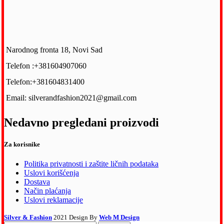
Narodnog fronta 18, Novi Sad
Telefon :+381604907060
Telefon:+381604831400
Email: silverandfashion2021@gmail.com
Nedavno pregledani proizvodi
Za korisnike
Politika privatnosti i zaštite ličnih podataka
Uslovi korišćenja
Dostava
Način plaćanja
Uslovi reklamacije
Silver & Fashion
2021 Design By
Web M Design