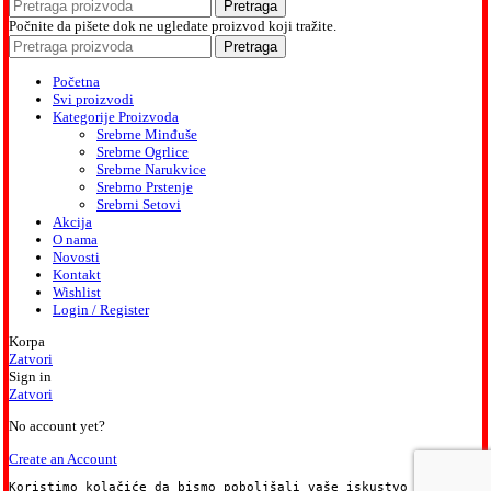
Pretraga
Počnite da pišete dok ne ugledate proizvod koji tražite.
Pretraga
Početna
Svi proizvodi
Kategorije Proizvoda
Srebrne Minđuše
Srebrne Ogrlice
Srebrne Narukvice
Srebrno Prstenje
Srebrni Setovi
Akcija
O nama
Novosti
Kontakt
Wishlist
Login / Register
Korpa
Zatvori
Sign in
Zatvori
No account yet?
Create an Account
Koristimo kolačiće da bismo poboljšali vaše iskustvo na našoj 