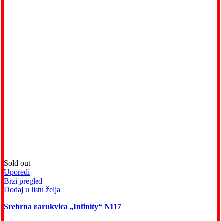
Sold out
Uporedi
Brzi pregled
Dodaj u listu želja
Srebrna narukvica „Infinity“ N117