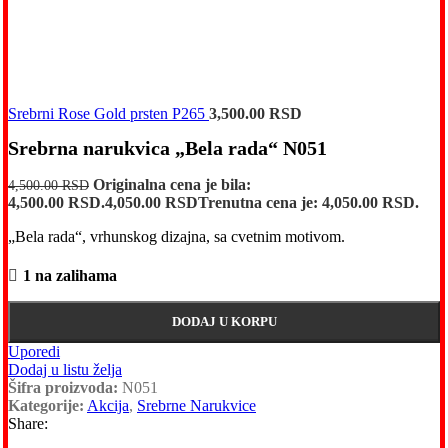
Srebrni Rose Gold prsten P265
3,500.00
RSD
Srebrna narukvica „Bela rada“ N051
Originalna cena je bila:
4,500.00
RSD
4,500.00 RSD.
4,050.00
RSD
Trenutna cena je: 4,050.00 RSD.
„Bela rada“, vrhunskog dizajna, sa cvetnim motivom.
1 na zalihama
DODAJ U KORPU
Uporedi
Dodaj u listu želja
Šifra proizvoda:
N051
Kategorije:
Akcija
,
Srebrne Narukvice
Share: