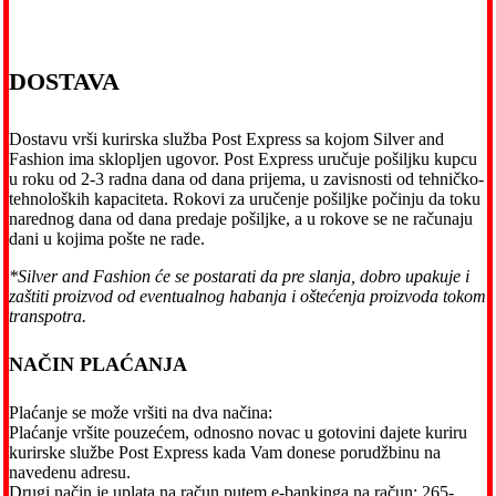
DOSTAVA
Dostavu vrši kurirska služba Post Express sa kojom Silver and
Fashion ima sklopljen ugovor. Post Express uručuje pošiljku kupcu
u roku od 2-3 radna dana od dana prijema, u zavisnosti od tehničko-
tehnoloških kapaciteta. Rokovi za uručenje pošiljke počinju da toku
narednog dana od dana predaje pošiljke, a u rokove se ne računaju
dani u kojima pošte ne rade.
*Silver and Fashion će se postarati da pre slanja, dobro upakuje i
zaštiti proizvod od eventualnog habanja i oštećenja proizvoda tokom
transpotra.
NAČIN PLAĆANJA
Plaćanje se može vršiti na dva načina:
Plaćanje vršite pouzećem, odnosno novac u gotovini dajete kuriru
kurirske službe Post Express kada Vam donese porudžbinu na
navedenu adresu.
Drugi način je uplata na račun putem e-bankinga na račun: 265-