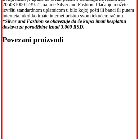
2050310001239-21 na ime Silver and Fashion. Plaćanje možete
izvršiti standardnom uplatnicom u bilo kojoj pošti ili banci ili putem
interneta, ukoliko imate internet pristup svom tekućem računu.
*Silver and Fashion se obavezuje da će kupci imati besplatnu
dostavu za porudžbine iznad 3.000 RSD.
Povezani proizvodi