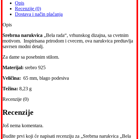
Opis
Recenzije (0)
Dostava i način plaćanja
Opis
Srebrna narukvica
„Bela rada“, vrhunskog dizajna, sa cvetnim
motivom. Inspirisana prirodom i cvecem, ova narukvica predtavlja
savrsen modni detalj.
Za dame sa posebnim stilom.
Materijal:
srebro 925
Veličina:
65 mm, blago podesiva
Težina:
8,23 g
Recenzije (0)
Recenzije
Još nema komentara.
Budite prvi koji će napisati recenziju za „Srebrna narukvica „Bela