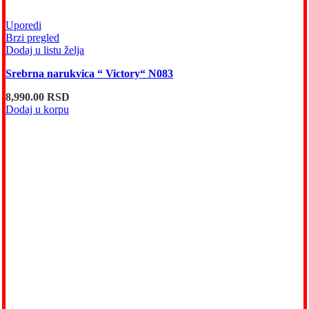
Uporedi
Brzi pregled
Dodaj u listu želja
Srebrna narukvica “ Victory“ N083
8,990.00
RSD
Dodaj u korpu