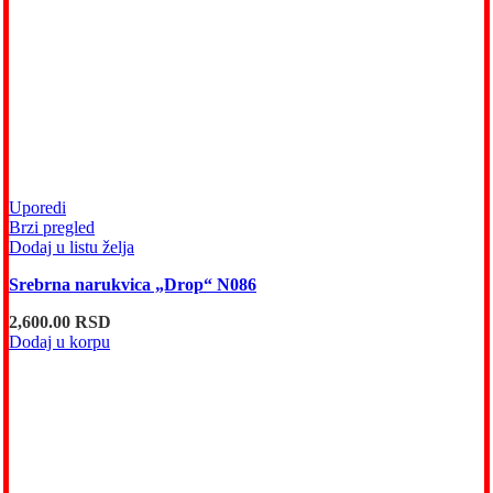
Uporedi
Brzi pregled
Dodaj u listu želja
Srebrna narukvica „Drop“ N086
2,600.00
RSD
Dodaj u korpu