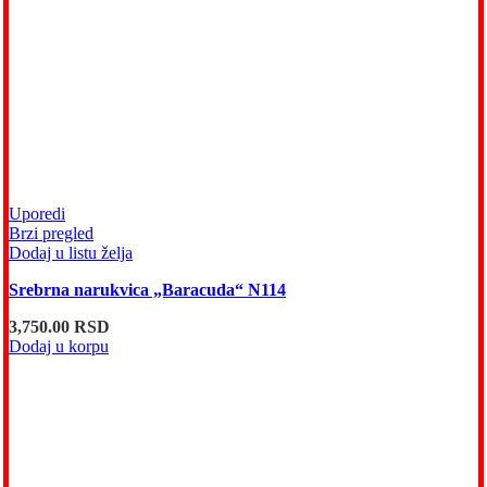
Uporedi
Brzi pregled
Dodaj u listu želja
Srebrna narukvica „Baracuda“ N114
3,750.00
RSD
Dodaj u korpu