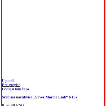
Uporedi
Brzi pregled
Dodaj u listu želja
Srebrna narukvica „Silver Marine Link“ N107
8,390.00
RSD