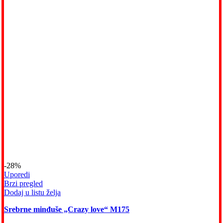
-28%
Uporedi
Brzi pregled
Dodaj u listu želja
Srebrne minđuše „Crazy love“ M175