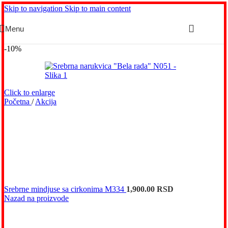
Skip to navigation
Skip to main content
Menu
-10%
Click to enlarge
Početna
/
Akcija
Srebrne mindjuse sa cirkonima M334
1,900.00
RSD
Nazad na proizvode