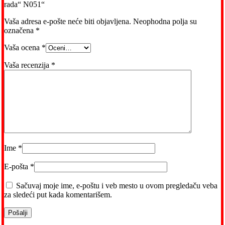
rada“ N051“
Vaša adresa e-pošte neće biti objavljena.
Neophodna polja su
označena
*
Vaša ocena
*
Vaša recenzija
*
Ime
*
E-pošta
*
Sačuvaj moje ime, e-poštu i veb mesto u ovom pregledaču veba
za sledeći put kada komentarišem.