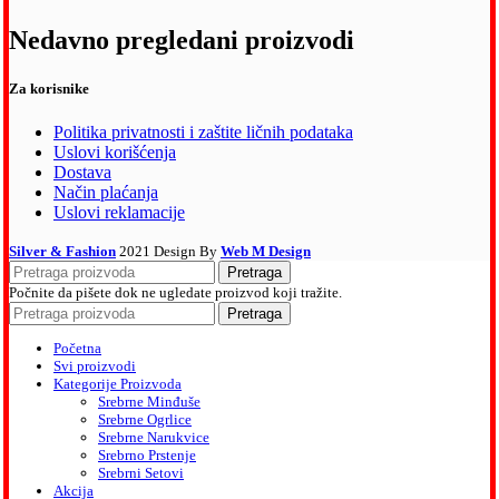
Nedavno pregledani proizvodi
Za korisnike
Politika privatnosti i zaštite ličnih podataka
Uslovi korišćenja
Dostava
Način plaćanja
Uslovi reklamacije
Silver & Fashion
2021 Design By
Web M Design
Pretraga
Počnite da pišete dok ne ugledate proizvod koji tražite.
Pretraga
Početna
Svi proizvodi
Kategorije Proizvoda
Srebrne Minđuše
Srebrne Ogrlice
Srebrne Narukvice
Srebrno Prstenje
Srebrni Setovi
Akcija