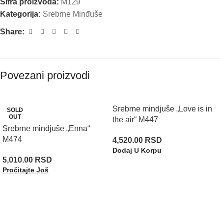
Šifra proizvoda:
M129
Kategorija:
Srebrne Minđuše
Share:
Povezani proizvodi
Srebrne mindjuše „Love is in
SOLD
OUT
the air“ M447
Srebrne mindjuše „Enna“
M474
4,520.00
RSD
Dodaj U Korpu
5,010.00
RSD
Pročitajte Još