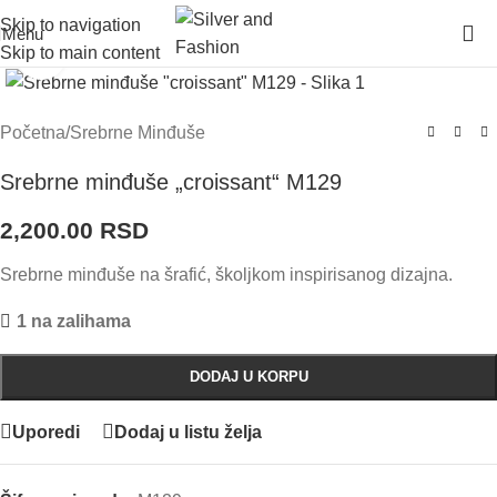
Skip to navigation
Menu
Skip to main content
Click to enlarge
Početna
/
Srebrne Minđuše
Srebrne minđuše „croissant“ M129
2,200.00
RSD
Srebrne minđuše na šrafić, školjkom inspirisanog dizajna.
1 na zalihama
DODAJ U KORPU
Uporedi
Dodaj u listu želja