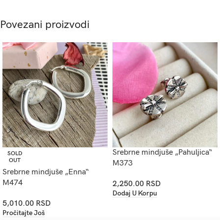
Povezani proizvodi
Srebrne mindjuše „Pahuljica“
SOLD
OUT
M373
Srebrne mindjuše „Enna“
M474
2,250.00
RSD
Dodaj U Korpu
5,010.00
RSD
Pročitajte Još