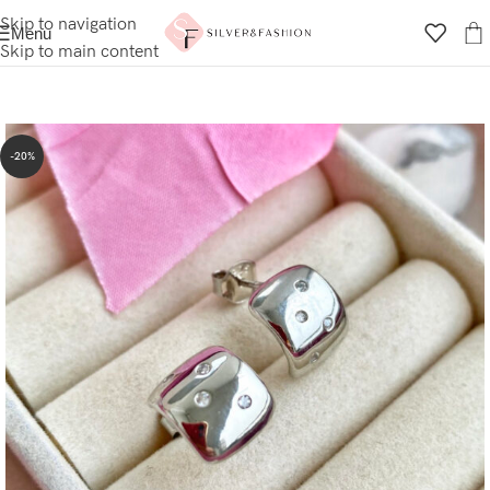
Skip to navigation
Menu
Skip to main content
-20%