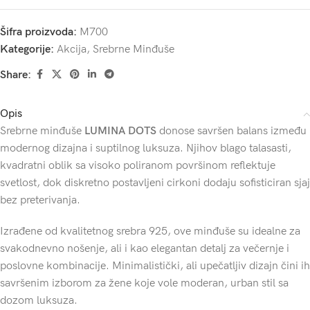
Šifra proizvoda:
M700
Kategorije:
Akcija
,
Srebrne Minđuše
Share:
Opis
Srebrne minđuše
LUMINA DOTS
donose savršen balans između
modernog dizajna i suptilnog luksuza. Njihov blago talasasti,
kvadratni oblik sa visoko poliranom površinom reflektuje
svetlost, dok diskretno postavljeni cirkoni dodaju sofisticiran sjaj
bez preterivanja.
Izrađene od kvalitetnog srebra 925, ove minđuše su idealne za
svakodnevno nošenje, ali i kao elegantan detalj za večernje i
poslovne kombinacije. Minimalistički, ali upečatljiv dizajn čini ih
savršenim izborom za žene koje vole moderan, urban stil sa
dozom luksuza.