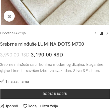
Click to enlarge
Početna
/
Akcija
Srebrne minđuše LUMINA DOTS M700
3,190.00
RSD
3,990.00
RSD
Srebrne minđuše sa cirkonima modernog dizajna. Elegantne,
sjajne i trendi – savršen izbor za svaki dan. Silver&Fashion.
1 na zalihama
DODAJ U KORPU
Uporedi
Dodaj u listu želja