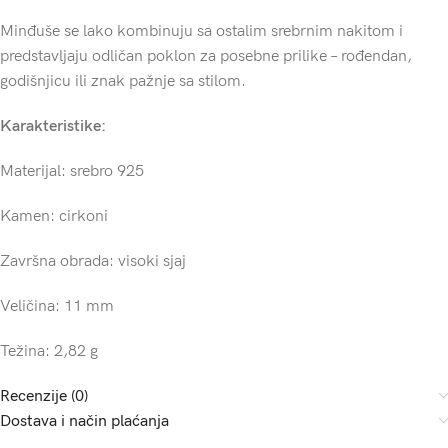
Minđuše se lako kombinuju sa ostalim srebrnim nakitom i
predstavljaju odličan poklon za posebne prilike – rođendan,
godišnjicu ili znak pažnje sa stilom.
Karakteristike:
Materijal: srebro 925
Kamen: cirkoni
Završna obrada: visoki sjaj
Veličina: 11 mm
Težina: 2,82 g
Recenzije (0)
Dostava i način plaćanja