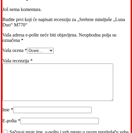
Još nema komentara.
Budite prvi koji će napisati recenziju za „Srebrne mindjuše „Luna
Duo“ M770“
Vaša adresa e-pošte neće biti objavljena.
Neophodna polja su
označena
*
Vaša ocena
*
Vaša recenzija
*
Ime
*
E-pošta
*
Sačuvaj moje ime, e-poštu i veb mesto u ovom pregledaču veba