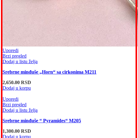
Uporedi
Brzi pregled
Dodaj u listu želja
Srebrne minđuše „Horn“ sa cirkonima M211
2,650.00
RSD
Dodaj u korpu
Uporedi
Brzi pregled
Dodaj u listu želja
Srebrne minđuše “ Pyramides“ M205
1,300.00
RSD
Dodaj u korpu