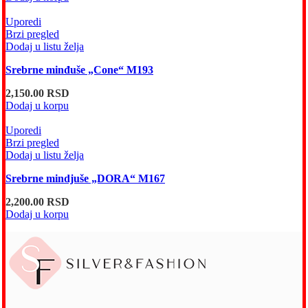
Uporedi
Brzi pregled
Dodaj u listu želja
Srebrne minđuše „Cone“ M193
2,150.00
RSD
Dodaj u korpu
Uporedi
Brzi pregled
Dodaj u listu želja
Srebrne mindjuše „DORA“ M167
2,200.00
RSD
Dodaj u korpu