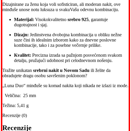
Dizajnirane za ženu koja voli sofisticiran, ali moderan nakit, ove
minđuše unose notu luksuza u svakuVašu odevnu kombinaciju.
Materijal:
Visokokvalitetno
srebro 925
, garantuje
dugotrajnost i sjaj.
Dizajn:
Jedinstvena dvobojna kombinacija u obliku nežne
suze čini ih idealnim izborom kako za dnevne poslovne
kombinacije, tako i za posebne večernje prilike.
Kvalitet:
Precizna izrada sa pažnjom posvećenom svakom
detalju, pružajući udobnost pri celodnevnom nošenju.
Tražite unikatan
srebrni nakit u Novom Sadu
ili želite da
obradujete dragu osobu savršenim poklonom?
„Luna Duo“ minđuše su komad nakita koji nikada ne izlazi iz mode.
Veličina: 25 mm
Težina: 5,41 g
Recenzije (0)
Recenzije