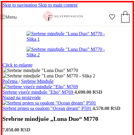
Skip to navigation
Skip to main content
Menu
Click to enlarge
Početna
/
Srebrne Minđuše
Srebrne viseće minđuše "Eho" M769
4,690.00
RSD
Nazad na proizvode
Srebrni prsten sa opalom "Ocean dream" P591
4,570.00
RSD
Srebrne mindjuše „Luna Duo“ M770
7,050.00
RSD