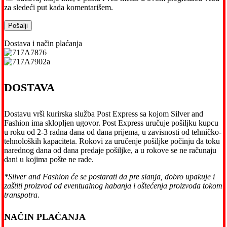
za sledeći put kada komentarišem.
Dostava i način plaćanja
DOSTAVA
Dostavu vrši kurirska služba Post Express sa kojom Silver and
Fashion ima sklopljen ugovor. Post Express uručuje pošiljku kupcu
u roku od 2-3 radna dana od dana prijema, u zavisnosti od tehničko-
tehnoloških kapaciteta. Rokovi za uručenje pošiljke počinju da toku
narednog dana od dana predaje pošiljke, a u rokove se ne računaju
dani u kojima pošte ne rade.
*Silver and Fashion će se postarati da pre slanja, dobro upakuje i
zaštiti proizvod od eventualnog habanja i oštećenja proizvoda tokom
transpotra.
NAČIN PLAĆANJA