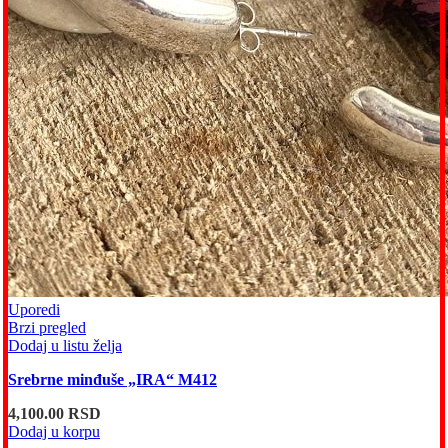
Uporedi
Brzi pregled
Dodaj u listu želja
Srebrne minđuše „IRA“ M412
4,100.00
RSD
Dodaj u korpu