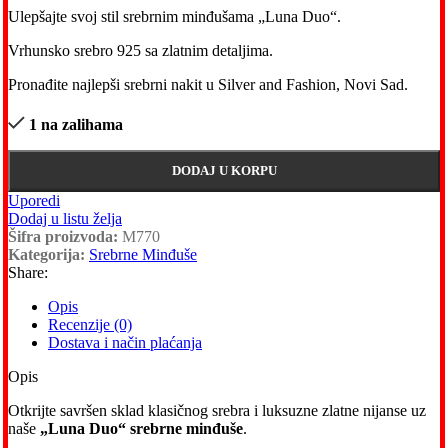
Ulepšajte svoj stil srebrnim minđušama „Luna Duo“.
Vrhunsko srebro 925 sa zlatnim detaljima.
Pronađite najlepši srebrni nakit u Silver and Fashion, Novi Sad.
1 na zalihama
DODAJ U KORPU
Uporedi
Dodaj u listu želja
Šifra proizvoda:
M770
Kategorija:
Srebrne Minđuše
Share:
Opis
Recenzije (0)
Dostava i način plaćanja
Opis
Otkrijte savršen sklad klasičnog srebra i luksuzne zlatne nijanse uz
naše
„Luna Duo“ srebrne minđuše
.