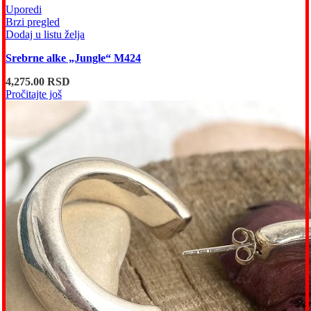
Uporedi
Brzi pregled
Dodaj u listu želja
Srebrne alke „Jungle“ M424
4,275.00
RSD
Pročitajte još