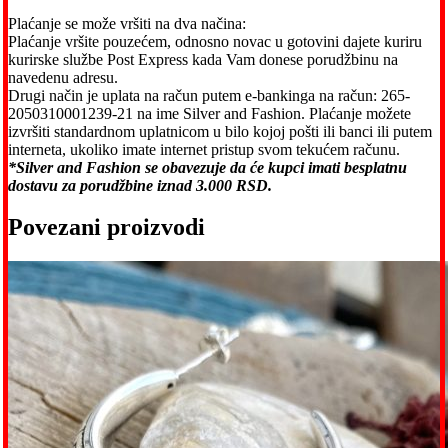
Plaćanje se može vršiti na dva načina:
Plaćanje vršite pouzećem, odnosno novac u gotovini dajete kuriru
kurirske službe Post Express kada Vam donese porudžbinu na
navedenu adresu.
Drugi način je uplata na račun putem e-bankinga na račun: 265-
2050310001239-21 na ime Silver and Fashion. Plaćanje možete
izvršiti standardnom uplatnicom u bilo kojoj pošti ili banci ili putem
interneta, ukoliko imate internet pristup svom tekućem računu.
*Silver and Fashion se obavezuje da će kupci imati besplatnu
dostavu za porudžbine iznad 3.000 RSD.
Povezani proizvodi