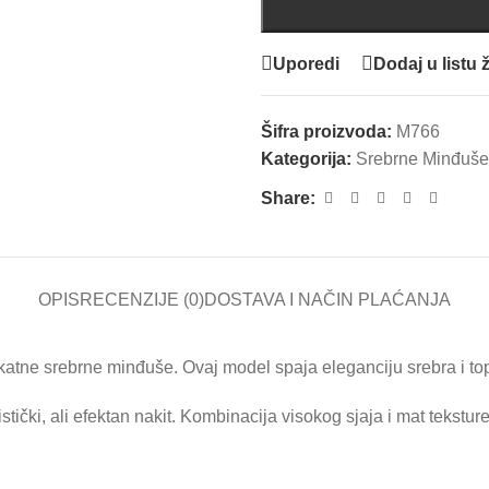
Uporedi
Dodaj u listu ž
Šifra proizvoda:
M766
Kategorija:
Srebrne Minđuše
Share:
OPIS
RECENZIJE (0)
DOSTAVA I NAČIN PLAĆANJA
nikatne srebrne minđuše. Ovaj model spaja eleganciju srebra i to
tički, ali efektan nakit. Kombinacija visokog sjaja i mat tekstu