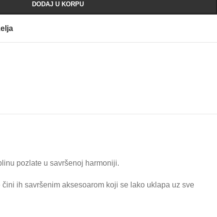
DODAJ U KORPU
elja
plinu pozlate u savršenoj harmoniji.
re čini ih savršenim aksesoarom koji se lako uklapa uz sve