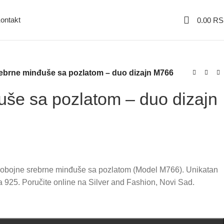
ontakt
0.00
RS
ebrne minđuše sa pozlatom – duo dizajn M766
uše sa pozlatom – duo dizajn
dvobojne srebrne minđuše sa pozlatom (Model M766). Unikatan
ra 925. Poručite online na Silver and Fashion, Novi Sad.