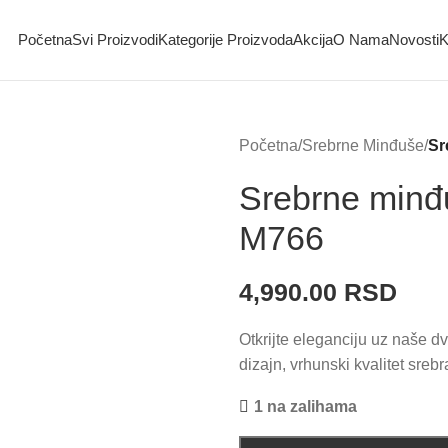
Početna
Svi Proizvodi
Kategorije Proizvoda
Akcija
O Nama
Novosti
K
Početna
/
Srebrne Minđuše
/
Sr
Srebrne minđ
M766
4,990.00
RSD
Otkrijte eleganciju uz naše 
dizajn, vrhunski kvalitet sreb
1 na zalihama