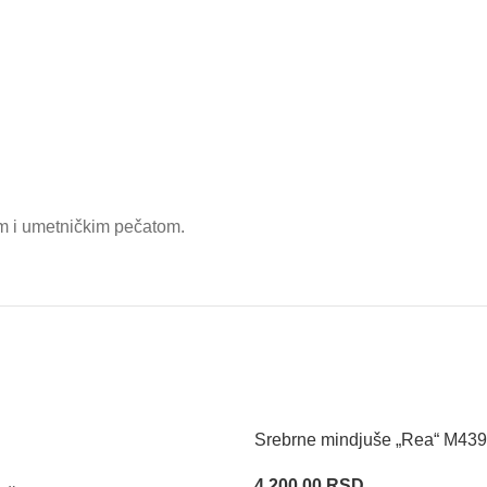
m i umetničkim pečatom.
Srebrne mindjuše „Rea“ M439
4,200.00
RSD