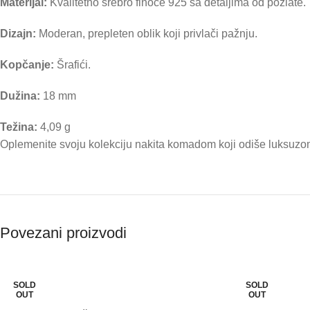
Materijal:
Kvalitetno srebro finoće 925 sa detaljima od pozlate.
Dizajn:
Moderan, prepleten oblik koji privlači pažnju.
Kopčanje:
Šrafići.
Dužina:
18 mm
Težina:
4,09 g
Oplemenite svoju kolekciju nakita komadom koji odiše luksuzo
Povezani proizvodi
SOLD
SOLD
OUT
OUT