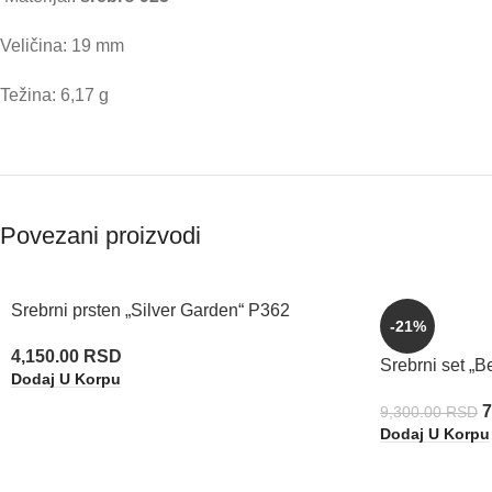
Veličina: 19 mm
Težina: 6,17 g
Povezani proizvodi
Srebrni prsten „Silver Garden“ P362
-21%
4,150.00
RSD
Srebrni set „
Dodaj U Korpu
7
9,300.00
RSD
Dodaj U Korpu