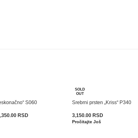
SOLD
OUT
Beskonačno“ S060
Srebrni prsten „Kriss“ P340
,350.00
RSD
3,150.00
RSD
Pročitajte Još