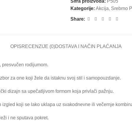
Šifra proizvoda:
P505
Kategorije:
Akcija
,
Srebrno P
Share:
OPIS
RECENZIJE (0)
DOSTAVA I NAČIN PLAĆANJA
a, presvučen rodijumom.
 izbor za one koji žele da istaknu svoj stil i samopouzdanje.
ički dizajn sa upečatljivom formom koja privlači pažnju.
 izgled koji se lako uklapa uz svakodnevne ili večernje kombina
eži i ne sputava pokret.