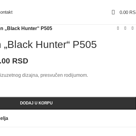
ontakt
0.00
RS
en „Black Hunter“ P505
n „Black Hunter“ P505
0.00
RSD
, izuzetnog dizajna, presvučen rodijumom.
DODAJ U KORPU
elja