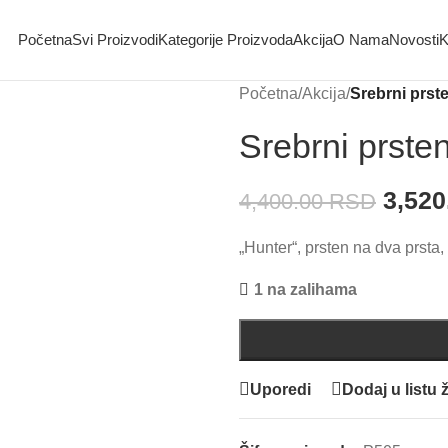
Početna
Svi Proizvodi
Kategorije Proizvoda
Akcija
O Nama
Novosti
K
Početna
/
Akcija
/
Srebrni prst
Srebrni prste
3,52
4,400.00
RSD
„Hunter“, prsten na dva prsta
1 na zalihama
Uporedi
Dodaj u listu ž