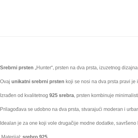
Srebrni prsten
„Hunter“, prsten na dva prsta, izuzetnog dizajn
Ovaj
unikatni srebrni prsten
koji se nosi na dva prsta pravi je
Izrađen od kvalitetnog
925 srebra
, prsten kombinuje minimalist
Prilagođava se udobno na dva prsta, stvarajući moderan i urban
Idealan je za one koji vole drugačije modne dodatke, savršeno l
Materijal:
srebro 925