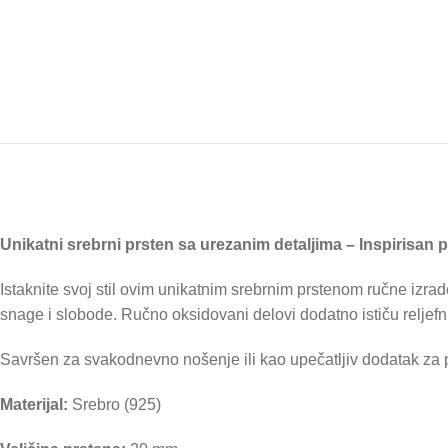
Unikatni srebrni prsten sa urezanim detaljima – Inspirisan 
Istaknite svoj stil ovim unikatnim srebrnim prstenom ručne izrad
snage i slobode. Ručno oksidovani delovi dodatno ističu reljefni 
Savršen za svakodnevno nošenje ili kao upečatljiv dodatak za po
Materijal:
Srebro (925)