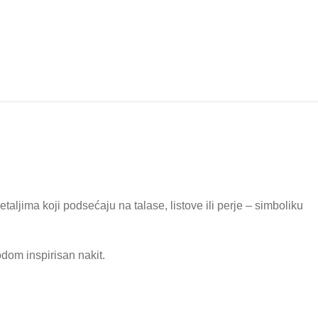
aljima koji podsećaju na talase, listove ili perje – simboliku
dom inspirisan nakit.