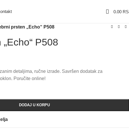
ontakt
0.00
RS
ebrni prsten „Echo“ P508
n „Echo“ P508
ezanim detaljima, ručne izrade. Savršen dodatak za
oklon. Poručite online!
DODAJ U KORPU
elja