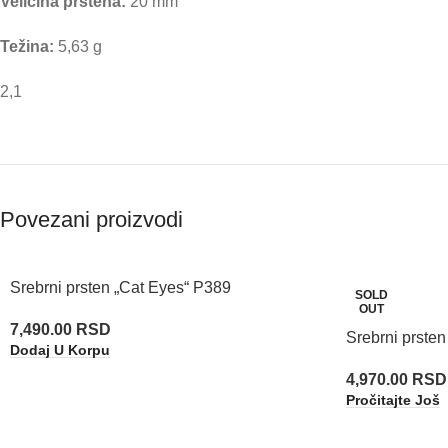
Veličina prstena:
20 mm
Težina:
5,63 g
2,1
Povezani proizvodi
Srebrni prsten „Cat Eyes“ P389
SOLD
OUT
7,490.00
RSD
Srebrni prste
Dodaj U Korpu
4,970.00
RSD
Pročitajte Još