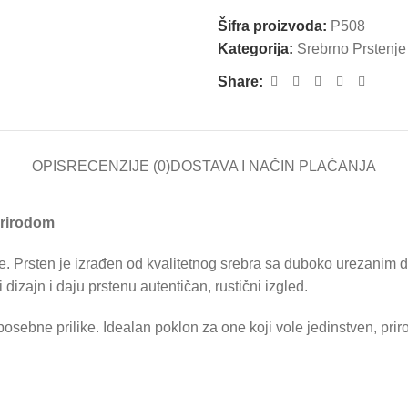
Šifra proizvoda:
P508
Kategorija:
Srebrno Prstenje
Share:
OPIS
RECENZIJE (0)
DOSTAVA I NAČIN PLAĆANJA
prirodom
e. Prsten je izrađen od kvalitetnog srebra sa duboko urezanim det
dizajn i daju prstenu autentičan, rustični izgled.
sebne prilike. Idealan poklon za one koji vole jedinstven, priro