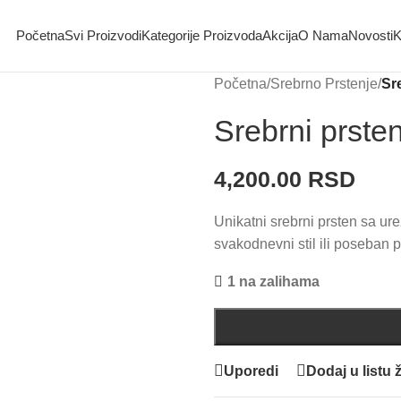
Početna
Svi Proizvodi
Kategorije Proizvoda
Akcija
O Nama
Novosti
K
Početna
/
Srebrno Prstenje
/
Sr
Srebrni prste
4,200.00
RSD
Unikatni srebrni prsten sa ur
svakodnevni stil ili poseban p
1 na zalihama
Uporedi
Dodaj u listu ž