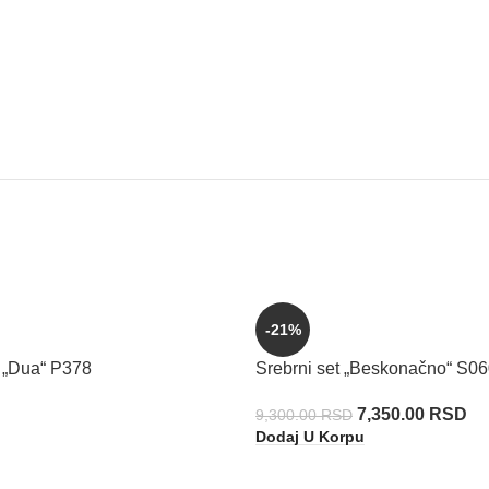
-21%
n „Dua“ P378
Srebrni set „Beskonačno“ S0
7,350.00
RSD
9,300.00
RSD
Dodaj U Korpu