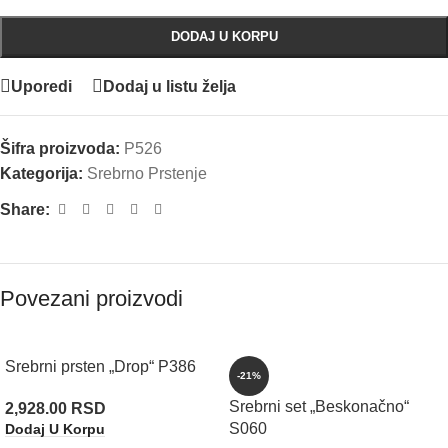
DODAJ U KORPU
Uporedi
Dodaj u listu želja
Šifra proizvoda:
P526
Kategorija:
Srebrno Prstenje
Share:
Povezani proizvodi
Srebrni prsten „Drop“ P386
-21%
Srebrni set „Beskonačno“
2,928.00
RSD
S060
Dodaj U Korpu