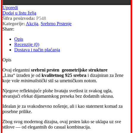
Uporedi
Dodaj u listu želja
Šifra proizvoda:
P548
Kategorije:
Akcija
,
Srebrno Prstenje
Share:
Opis
Recenzije (0)
Dostava i način plaćanja
Opis
Ovaj elegantni
srebrni prsten geometrijske strukture
„Lina“ izrađen je od
kvalitetnog 925 srebra
i dizajniran za žene
koje vole
minimalistički
stil sa umetničkom notom.
Njegove reflektujuće plohe hvataju svetlost iz svakog ugla,
stvarajući efekat dijamantskog preseka bez dodatnih ukrasa.
Idealan je za svakodnevno nošenje, ali i kao statement komad za
posebne prilike.
Zbog svog modernog dizajna, ovaj prsten lako se uklapa uz sve
stilove — od elegantnih do casual kombinacija.