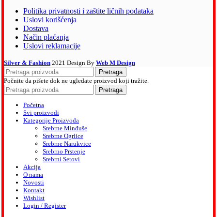
Politika privatnosti i zaštite ličnih podataka
Uslovi korišćenja
Dostava
Način plaćanja
Uslovi reklamacije
Silver & Fashion
2021 Design By
Web M Design
Pretraga
Počnite da pišete dok ne ugledate proizvod koji tražite.
Pretraga
Početna
Svi proizvodi
Kategorije Proizvoda
Srebrne Minđuše
Srebrne Ogrlice
Srebrne Narukvice
Srebrno Prstenje
Srebrni Setovi
Akcija
O nama
Novosti
Kontakt
Wishlist
Login / Register