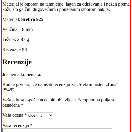
Materijal je otporan na tamnjenje, lagan za održavanje i nežan prema
koži, što ga čini dugovečnim i pouzdanim izborom nakita.
Materijal:
Srebro 925
Veličina: 18 mm
Težina: 2,87 g
Recenzije (0)
Recenzije
Još nema komentara.
Budite prvi koji će napisati recenziju za „Srebrni prsten „Lina“
P548“
Vaša adresa e-pošte neće biti objavljena.
Neophodna polja su
označena
*
Vaša ocena
*
Vaša recenzija
*