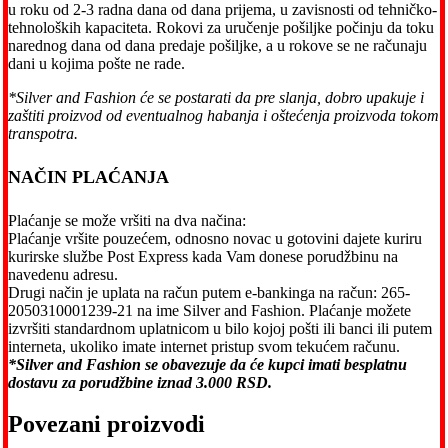
u roku od 2-3 radna dana od dana prijema, u zavisnosti od tehničko-
tehnoloških kapaciteta. Rokovi za uručenje pošiljke počinju da toku
narednog dana od dana predaje pošiljke, a u rokove se ne računaju
dani u kojima pošte ne rade.
*Silver and Fashion će se postarati da pre slanja, dobro upakuje i
zaštiti proizvod od eventualnog habanja i oštećenja proizvoda tokom
transpotra.
NAČIN PLAĆANJA
Plaćanje se može vršiti na dva načina:
Plaćanje vršite pouzećem, odnosno novac u gotovini dajete kuriru
kurirske službe Post Express kada Vam donese porudžbinu na
navedenu adresu.
Drugi način je uplata na račun putem e-bankinga na račun: 265-
2050310001239-21 na ime Silver and Fashion. Plaćanje možete
izvršiti standardnom uplatnicom u bilo kojoj pošti ili banci ili putem
interneta, ukoliko imate internet pristup svom tekućem računu.
*Silver and Fashion se obavezuje da će kupci imati besplatnu
dostavu za porudžbine iznad 3.000 RSD.
Povezani proizvodi