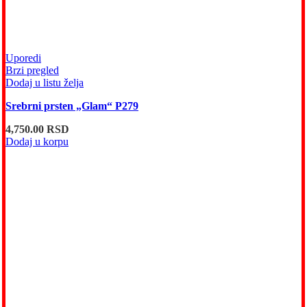
Uporedi
Brzi pregled
Dodaj u listu želja
Srebrni prsten „Glam“ P279
4,750.00
RSD
Dodaj u korpu