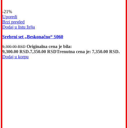
-21%
Uporedi
Brzi pregled
Dodaj u listu želja
Srebrni set „Beskonačno“ S060
Originalna cena je bila:
9,300.00
RSD
9,300.00 RSD.
7,350.00
RSD
Trenutna cena je: 7,350.00 RSD.
Dodaj u korpu