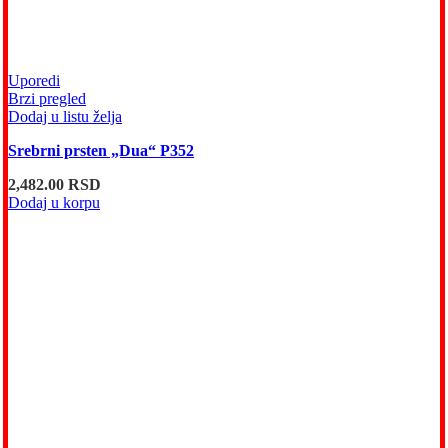
Uporedi
Brzi pregled
Dodaj u listu želja
Srebrni prsten „Dua“ P352
2,482.00
RSD
Dodaj u korpu