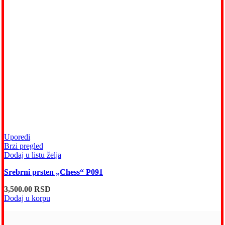
Uporedi
Brzi pregled
Dodaj u listu želja
Srebrni prsten „Chess“ P091
3,500.00
RSD
Dodaj u korpu