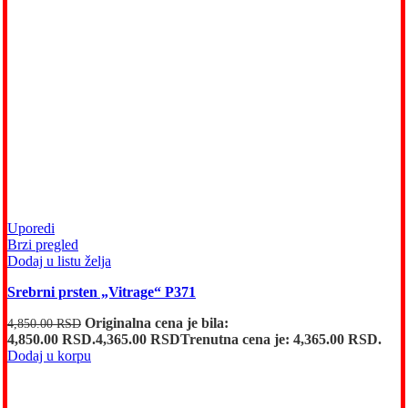
Uporedi
Brzi pregled
Dodaj u listu želja
Srebrni prsten „Vitrage“ P371
Originalna cena je bila:
4,850.00
RSD
4,850.00 RSD.
4,365.00
RSD
Trenutna cena je: 4,365.00 RSD.
Dodaj u korpu