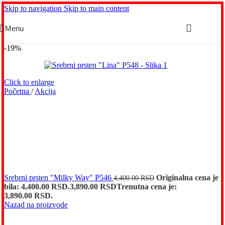
Skip to navigation
Skip to main content
Menu
-19%
Click to enlarge
Početna
/
Akcija
Srebrni prsten "Milky Way" P546
Originalna cena je
4,400.00
RSD
bila: 4,400.00 RSD.
3,890.00
RSD
Trenutna cena je:
3,890.00 RSD.
Nazad na proizvode