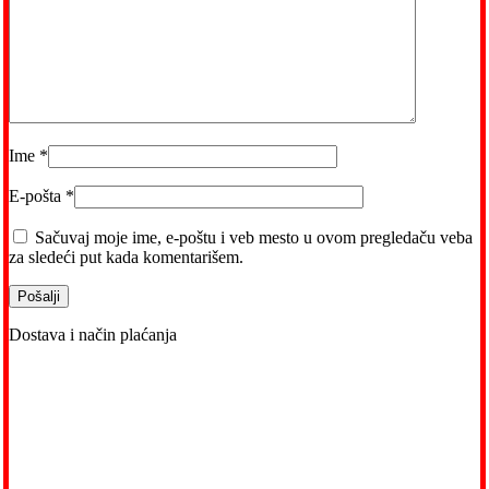
Ime
*
E-pošta
*
Sačuvaj moje ime, e-poštu i veb mesto u ovom pregledaču veba
za sledeći put kada komentarišem.
Dostava i način plaćanja