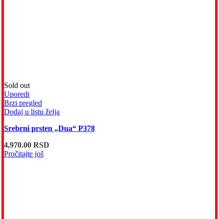
Sold out
Uporedi
Brzi pregled
Dodaj u listu želja
Srebrni prsten „Dua“ P378
4,970.00
RSD
Pročitajte još