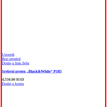
Uporedi
Brzi pregled
Dodaj u listu želja
Srebrni prsten „Black&White“ P185
4,550.00
RSD
Dodaj u korpu