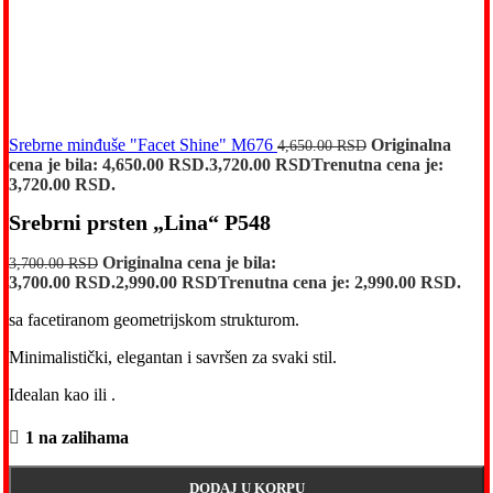
Srebrne minđuše "Facet Shine" M676
Originalna
4,650.00
RSD
cena je bila: 4,650.00 RSD.
3,720.00
RSD
Trenutna cena je:
3,720.00 RSD.
Srebrni prsten „Lina“ P548
Originalna cena je bila:
3,700.00
RSD
3,700.00 RSD.
2,990.00
RSD
Trenutna cena je: 2,990.00 RSD.
sa facetiranom geometrijskom strukturom.
Minimalistički, elegantan i savršen za svaki stil.
Idealan kao
ili
.
1 na zalihama
DODAJ U KORPU