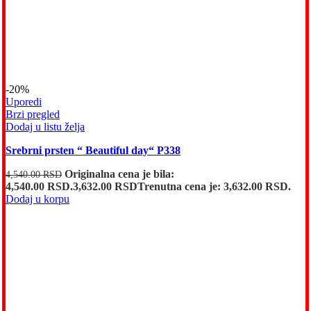
-20%
Uporedi
Brzi pregled
Dodaj u listu želja
Srebrni prsten “ Beautiful day“ P338
Originalna cena je bila:
4,540.00
RSD
4,540.00 RSD.
3,632.00
RSD
Trenutna cena je: 3,632.00 RSD.
Dodaj u korpu