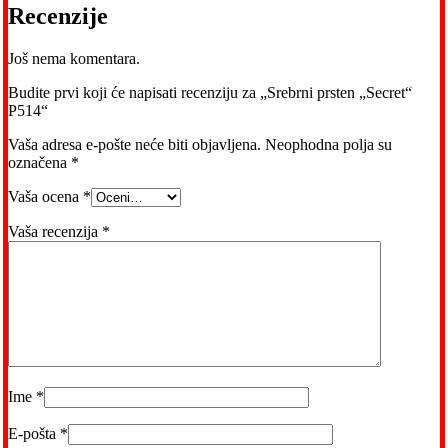
Recenzije
Još nema komentara.
Budite prvi koji će napisati recenziju za „Srebrni prsten „Secret“
P514“
Vaša adresa e-pošte neće biti objavljena.
Neophodna polja su
označena
*
Vaša ocena
*
Vaša recenzija
*
Ime
*
E-pošta
*