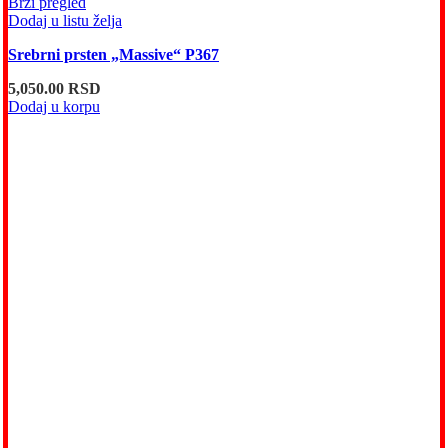
Brzi pregled
Dodaj u listu želja
Srebrni prsten „Massive“ P367
5,050.00
RSD
Dodaj u korpu