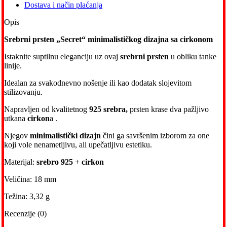
Dostava i način plaćanja
Opis
Srebrni prsten „Secret“ minimalističkog dizajna sa cirkonom
Istaknite suptilnu eleganciju uz ovaj
srebrni prsten
u obliku tanke
linije.
Idealan za svakodnevno nošenje ili kao dodatak slojevitom
stilizovanju.
Napravljen od kvalitetnog
925 srebra,
prsten krase dva pažljivo
utkana
cirkon
a .
Njegov
minimalistički dizajn
čini ga savršenim izborom za one
koji vole nenametljivu, ali upečatljivu estetiku.
Materijal:
srebro 925
+
cirkon
Veličina: 18 mm
Težina: 3,32 g
Recenzije (0)