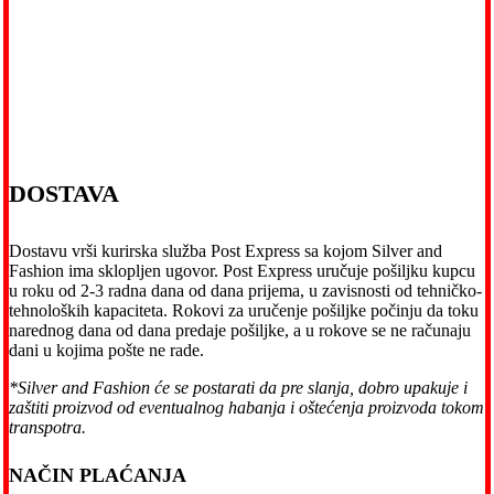
DOSTAVA
Dostavu vrši kurirska služba Post Express sa kojom Silver and
Fashion ima sklopljen ugovor. Post Express uručuje pošiljku kupcu
u roku od 2-3 radna dana od dana prijema, u zavisnosti od tehničko-
tehnoloških kapaciteta. Rokovi za uručenje pošiljke počinju da toku
narednog dana od dana predaje pošiljke, a u rokove se ne računaju
dani u kojima pošte ne rade.
*Silver and Fashion će se postarati da pre slanja, dobro upakuje i
zaštiti proizvod od eventualnog habanja i oštećenja proizvoda tokom
transpotra.
NAČIN PLAĆANJA