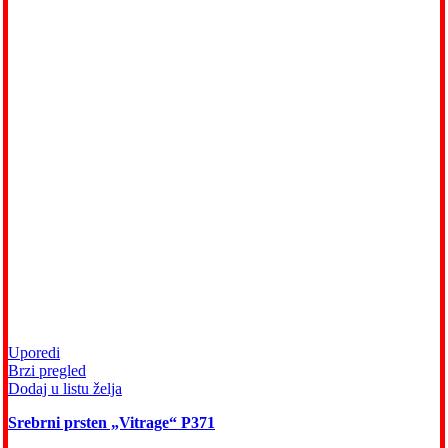
Uporedi
Brzi pregled
Dodaj u listu želja
Srebrni prsten „Vitrage“ P371