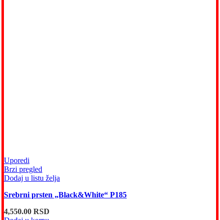
Uporedi
Brzi pregled
Dodaj u listu želja
Srebrni prsten „Black&White“ P185
4,550.00
RSD