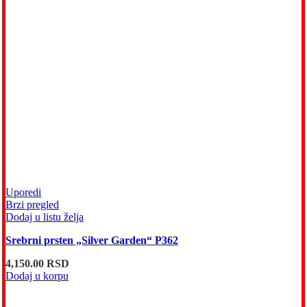
Uporedi
Brzi pregled
Dodaj u listu želja
Srebrni prsten „Silver Garden“ P362
4,150.00
RSD
Dodaj u korpu