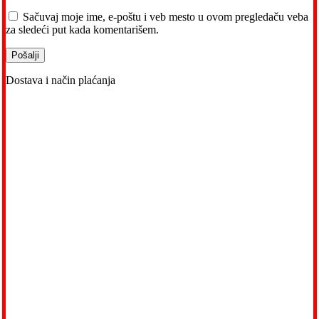
Sačuvaj moje ime, e-poštu i veb mesto u ovom pregledaču veba
za sledeći put kada komentarišem.
Dostava i način plaćanja