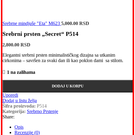
Srebrne mindjuše "Eta" M623
5,000.00
RSD
Srebrni prsten „Secret“ P514
2,800.00
RSD
Elegantni srebrni prsten minimalističkog dizajna sa utkanim
cirkonima – savršen za svaki dan ili kao poklon dami sa stilom.
1 na zalihama
DODAJ U KORPU
Uporedi
Dodaj u listu želja
Šifra proizvoda:
P514
Kategorija:
Srebrno Prstenje
Share:
Opis
Recenzije (0)