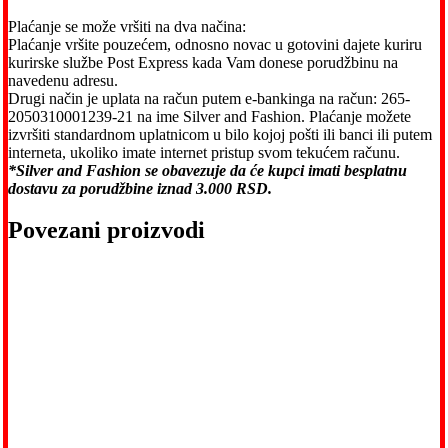
Plaćanje se može vršiti na dva načina:
Plaćanje vršite pouzećem, odnosno novac u gotovini dajete kuriru
kurirske službe Post Express kada Vam donese porudžbinu na
navedenu adresu.
Drugi način je uplata na račun putem e-bankinga na račun: 265-
2050310001239-21 na ime Silver and Fashion. Plaćanje možete
izvršiti standardnom uplatnicom u bilo kojoj pošti ili banci ili putem
interneta, ukoliko imate internet pristup svom tekućem računu.
*Silver and Fashion se obavezuje da će kupci imati besplatnu
dostavu za porudžbine iznad 3.000 RSD.
Povezani proizvodi