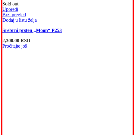
Sold out
Uporedi
Brzi pregled
Dodaj u listu želja
Srebrni prsten „Moon“ P253
2,300.00
RSD
Pročitajte još