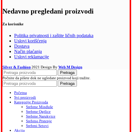
Nedavno pregledani proizvodi
Za korisnike
Politika privatnosti i zaštite ličnih podataka
Uslovi korišćenja
Dostava
Način plaćanja
Uslovi reklamacije
Silver & Fashion
2021 Design By
Web M Design
Pretraga
Počnite da pišete dok ne ugledate proizvod koji tražite.
Pretraga
Početna
Svi proizvodi
Kategorije Proizvoda
Srebrne Minđuše
Srebrne Ogrlice
Srebrne Narukvice
Srebrno Prstenje
Srebrni Setovi
Akcija