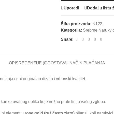
Uporedi
Dodaj u listu ž
Šifra proizvoda:
N122
Kategorija:
Srebrne Narukvi
Share:
OPIS
RECENZIJE (0)
DOSTAVA I NAČIN PLAĆANJA
 koja ceni originalan dizajn i vrhunski kvalitet.
 karike ovalnog oblika koje nežno prate liniju vašeg zgloba.
ralni element u
rose gold (ružičasto zlato)
nijansi, koji narukvici