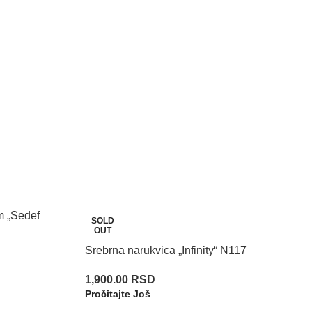
m „Sedef
SOLD
OUT
Srebrna narukvica „Infinity“ N117
1,900.00
RSD
Pročitajte Još