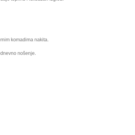
ebrnim komadima nakita.
kodnevno nošenje.