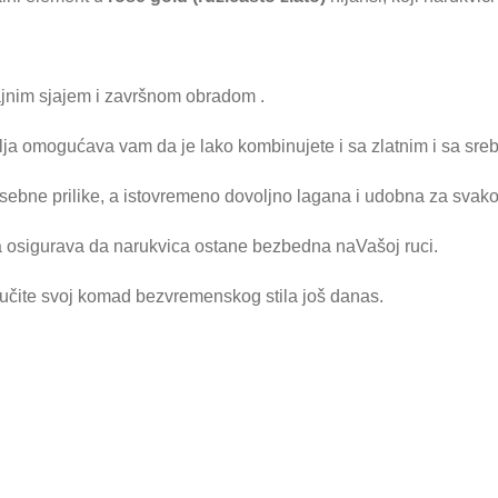
ajnim sjajem i završnom obradom .
lja omogućava vam da je lako kombinujete i sa zlatnim i sa sr
posebne prilike, a istovremeno dovoljno lagana i udobna za sva
a osigurava da narukvica ostane bezbedna naVašoj ruci.
ručite svoj komad bezvremenskog stila još danas.