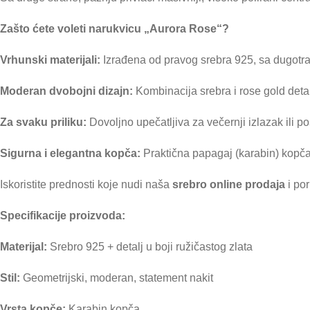
Zašto ćete voleti narukvicu „Aurora Rose“?
Vrhunski materijali:
Izrađena od pravog srebra 925, sa dugotr
Moderan dvobojni dizajn:
Kombinacija srebra i rose gold deta
Za svaku priliku:
Dovoljno upečatljiva za večernji izlazak ili 
Sigurna i elegantna kopča:
Praktična papagaj (karabin) kopč
Iskoristite prednosti koje nudi naša
srebro online prodaja
i po
Specifikacije proizvoda:
Materijal:
Srebro 925 + detalj u boji ružičastog zlata
Stil:
Geometrijski, moderan, statement nakit
Vrsta kopče:
Karabin kopča