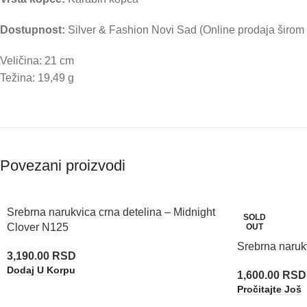
Dostupnost:
Silver & Fashion Novi Sad (Online prodaja širom 
Veličina: 21 cm
Težina: 19,49 g
Povezani proizvodi
Srebrna narukvica crna detelina – Midnight
SOLD
Clover N125
OUT
Srebrna naruk
3,190.00
RSD
Dodaj U Korpu
1,600.00
RSD
Pročitajte Još