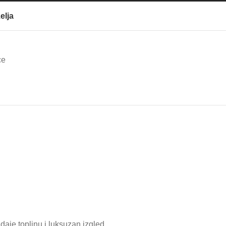
elja
ce
 daje toplinu i luksuzan izgled.