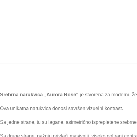
Srebrna narukvica „Aurora Rose“
je stvorena za modernu ženu
Ova unikatna narukvica donosi savršen vizuelni kontrast.
Sa jedne strane, tu su lagane, asimetrično isprepletene srebrne
Sa druge strane, pažnju privlači masivniji, visoko polirani cent