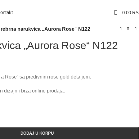
ontakt
0.00
RS
rebrna narukvica „Aurora Rose“ N122
kvica „Aurora Rose“ N122
ra Rose“ sa predivnim rose gold detaljem.
dizajn i brza online prodaja.
DODAJ U KORPU