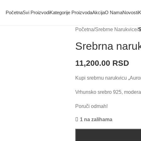
Početna
Svi Proizvodi
Kategorije Proizvoda
Akcija
O Nama
Novosti
K
Početna
/
Srebrne Narukvice
/
S
Srebrna naru
11,200.00
RSD
Kupi srebrnu narukvicu „Auro
Vrhunsko srebro 925, moderan 
Poruči odmah!
1 na zalihama