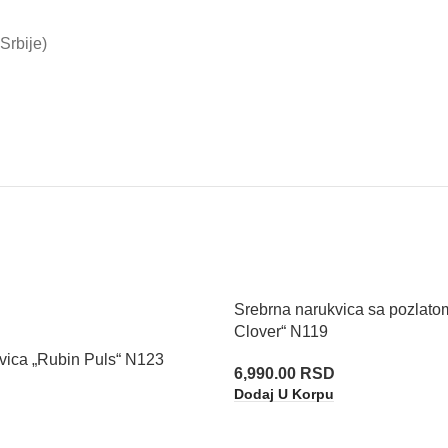
Srbije)
Srebrna narukvica sa pozlato
Clover“ N119
vica „Rubin Puls“ N123
6,990.00
RSD
Dodaj U Korpu