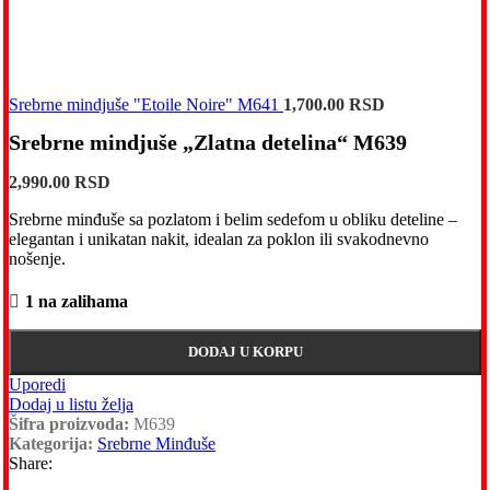
Srebrne mindjuše "Etoile Noire" M641
1,700.00
RSD
Srebrne mindjuše „Zlatna detelina“ M639
2,990.00
RSD
Srebrne minđuše sa pozlatom i belim sedefom u obliku deteline –
elegantan i unikatan nakit, idealan za poklon ili svakodnevno
nošenje.
1 na zalihama
DODAJ U KORPU
Uporedi
Dodaj u listu želja
Šifra proizvoda:
M639
Kategorija:
Srebrne Minđuše
Share: