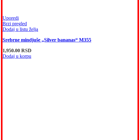
Uporedi
Brzi pregled
Dodaj u listu želja
Srebrne mindjuše „Silver bananas“ M355
1,950.00
RSD
Dodaj u korpu