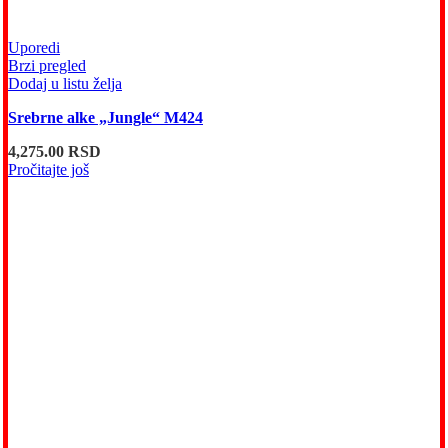
Uporedi
Brzi pregled
Dodaj u listu želja
Srebrne alke „Jungle“ M424
4,275.00
RSD
Pročitajte još