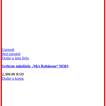
Uporedi
Brzi pregled
Dodaj u listu želja
Srebrne mindjuše „Mrs Robinson“ M383
2,300.00
RSD
Dodaj u korpu