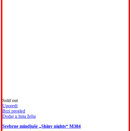
Sold out
Uporedi
Brzi pregled
Dodaj u listu želja
Srebrne mindjuše „Shiny nights“ M384