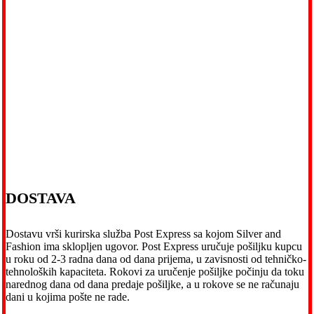
DOSTAVA
Dostavu vrši kurirska služba Post Express sa kojom Silver and
Fashion ima sklopljen ugovor. Post Express uručuje pošiljku kupcu
u roku od 2-3 radna dana od dana prijema, u zavisnosti od tehničko-
tehnoloških kapaciteta. Rokovi za uručenje pošiljke počinju da toku
narednog dana od dana predaje pošiljke, a u rokove se ne računaju
dani u kojima pošte ne rade.