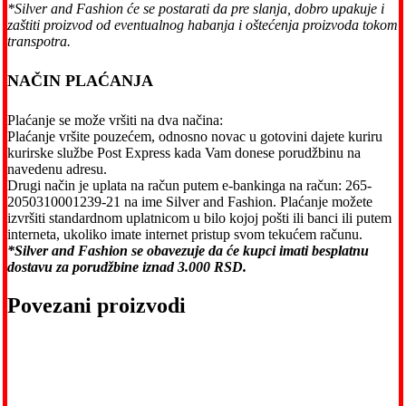
*Silver and Fashion će se postarati da pre slanja, dobro upakuje i
zaštiti proizvod od eventualnog habanja i oštećenja proizvoda tokom
transpotra.
NAČIN PLAĆANJA
Plaćanje se može vršiti na dva načina:
Plaćanje vršite pouzećem, odnosno novac u gotovini dajete kuriru
kurirske službe Post Express kada Vam donese porudžbinu na
navedenu adresu.
Drugi način je uplata na račun putem e-bankinga na račun: 265-
2050310001239-21 na ime Silver and Fashion. Plaćanje možete
izvršiti standardnom uplatnicom u bilo kojoj pošti ili banci ili putem
interneta, ukoliko imate internet pristup svom tekućem računu.
*Silver and Fashion se obavezuje da će kupci imati besplatnu
dostavu za porudžbine iznad 3.000 RSD.
Povezani proizvodi